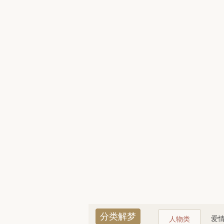
分类解梦
爱
人物类