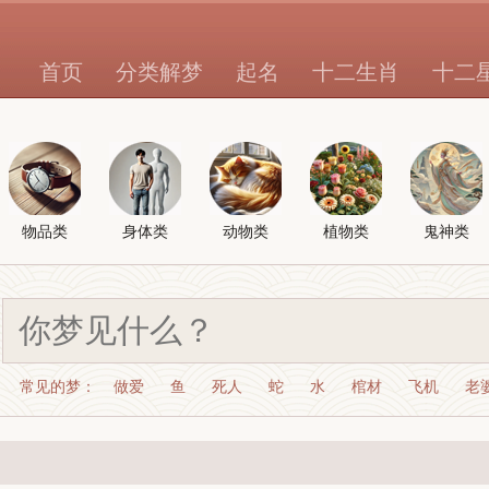
首页
分类解梦
起名
十二生肖
十二
物品类
身体类
动物类
植物类
鬼神类
常见的梦：
做爱
鱼
死人
蛇
水
棺材
飞机
老