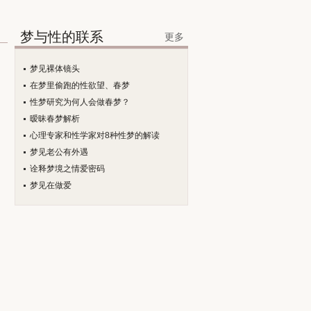
梦与性的联系
更多
梦见裸体镜头
在梦里偷跑的性欲望、春梦
性梦研究为何人会做春梦？
暧昧春梦解析
心理专家和性学家对8种性梦的解读
梦见老公有外遇
诠释梦境之情爱密码
梦见在做爱