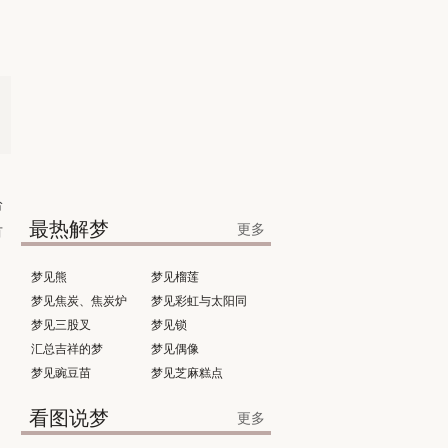
给
最热解梦
更多
有
梦见熊
梦见榴莲
梦见焦炭、焦炭炉
梦见彩虹与太阳同
梦见三股叉
时出现
梦见锁
汇总吉祥的梦
梦见偶像
梦见豌豆苗
梦见芝麻糕点
看图说梦
更多