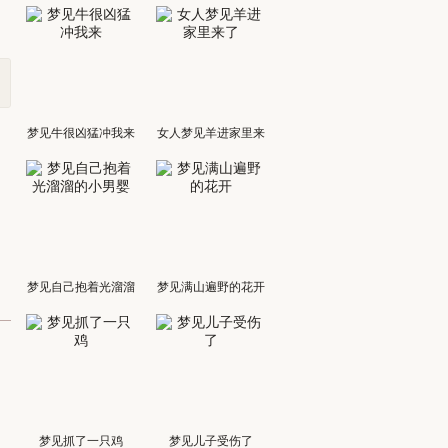
梦见牛很凶猛冲我来
女人梦见羊进家里来
了
梦见自己抱着光溜溜
梦见满山遍野的花开
的小男婴
梦见抓了一只鸡
梦见儿子受伤了