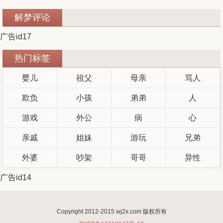
解梦评论
广告id17
热门标签
婴儿
祖父
母亲
骂人
欺负
小孩
弟弟
人
游戏
外公
病
心
亲戚
姐妹
游玩
兄弟
外婆
吵架
哥哥
异性
广告id14
Copyright 2012-2015 wj2x.com 版权所有