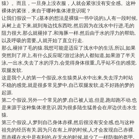
猿》。而且，一旦身上没衣服，人就会紧张没有安全感。这种
裸体的紧张，来自于哪种集体潜意识呢？
让我们假设一下,(基本的想法是裸猿一书中说的),人有一段时候,
从树上走下来,就到海边找东西吃.然后因为在浅水中行进,毛的
阻力很大.那么就褪掉了.和海豚一样.然后由于水的浮力的帮助,
以及呼吸的需要,人就开始了直立行走.
那么,褪掉了毛的猿.我想可能是适应了浅水中的生活,所以,如果
突然到了岸上,有什么反应呢?游过泳的人都知道,如果游了半天
泳,一出水,失去了水的浮力,会觉得身体很重,几乎站不住的感觉.
双腿发软.
这是我个人的第一个假设,水生猿类从水中出来,失去浮力时站
不稳的感觉,就是很多常见梦中,自己双腿发软,走不好路的梦的
起源.
第二个假设,另外一个常见的梦,自己被人追,但是,跑却跑不动.也
是来源于这种集体潜意识.因为很多陆生猛兽会在岸边伏击水生
猿.
第三个假设,人梦到自己身体赤裸,然后很没有安全感,也与这种
祖先的经历有关.因为只在有上岸的时候,人才会发现自己赤裸.
而赤裸在水中是有利的,在无水的时候,就少了一样防御的盔甲.