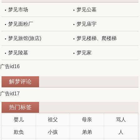
梦见市场
梦见公墓
梦见面粉厂
梦见庙宇
梦见旅馆(旅店)
梦见楼梯、爬楼梯
梦见陵墓
梦见家
广告id16
解梦评论
广告id17
热门标签
婴儿
祖父
母亲
骂人
欺负
小孩
弟弟
人