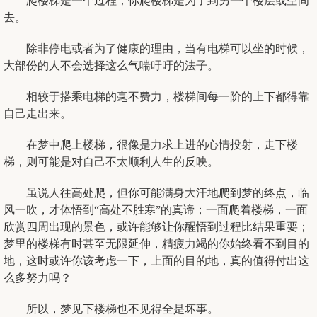
爬楼梯是一个过程，你爬楼梯是为了到另一个楼层或空间
去。
除非停电或者为了健康的理由，当有电梯可以坐的时候，
大部份的人不会选择这么气喘吁吁的法子。
相较于搭乘电梯的毫不费力，楼梯间每一阶的上下都得靠
自己走出来。
在梦中爬上楼梯，很像是力求上进的心情投射，走下楼
梯，则可能是对自己不太顺利人生的反映。
虽说人往高处爬，但你可能满身大汗地爬到梦的终点，临
风一吹，才体悟到“高处不胜寒”的真谛；一面爬着楼梯，一面
欣赏四周出现的景色，或许能够让你醒悟到过程比结果重要；
梦里的楼梯有时甚至无限延伸，精疲力竭的你始终看不到目的
地，这时或许你该考虑一下，上面的目的地，真的值得付出这
么多努力吗？
所以，梦见下楼梯也不见得全是坏事。