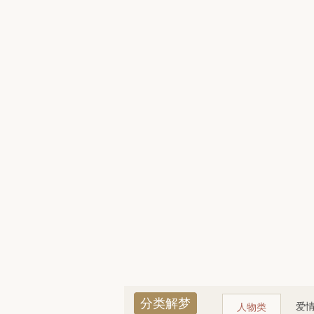
分类解梦
爱
人物类