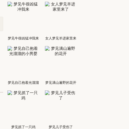
梦见牛很凶猛冲我来
女人梦见羊进家里来
了
梦见自己抱着光溜溜
梦见满山遍野的花开
的小男婴
梦见抓了一只鸡
梦见儿子受伤了