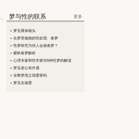
梦与性的联系
更多
梦见裸体镜头
在梦里偷跑的性欲望、春梦
性梦研究为何人会做春梦？
暧昧春梦解析
心理专家和性学家对8种性梦的解读
梦见老公有外遇
诠释梦境之情爱密码
梦见在做爱