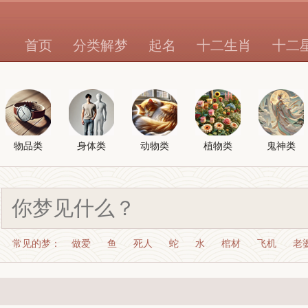
首页
分类解梦
起名
十二生肖
十二
物品类
身体类
动物类
植物类
鬼神类
常见的梦：
做爱
鱼
死人
蛇
水
棺材
飞机
老