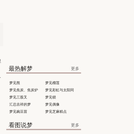
里
最热解梦
更多
分
梦见熊
梦见榴莲
梦见焦炭、焦炭炉
梦见彩虹与太阳同
梦见三股叉
时出现
梦见锁
汇总吉祥的梦
梦见偶像
梦见豌豆苗
梦见芝麻糕点
看图说梦
更多