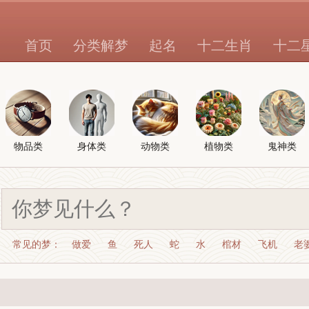
首页
分类解梦
起名
十二生肖
十二
物品类
身体类
动物类
植物类
鬼神类
常见的梦：
做爱
鱼
死人
蛇
水
棺材
飞机
老