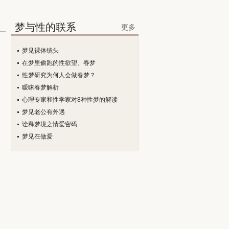
梦与性的联系
更多
梦见裸体镜头
在梦里偷跑的性欲望、春梦
性梦研究为何人会做春梦？
暧昧春梦解析
心理专家和性学家对8种性梦的解读
梦见老公有外遇
诠释梦境之情爱密码
梦见在做爱