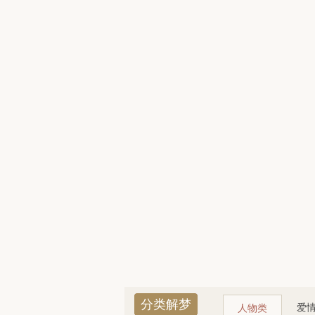
分类解梦
爱
人物类