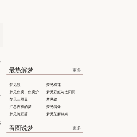
吉
最热解梦
更多
梦见熊
梦见榴莲
梦见焦炭、焦炭炉
梦见彩虹与太阳同
有
梦见三股叉
时出现
梦见锁
汇总吉祥的梦
梦见偶像
梦见豌豆苗
梦见芝麻糕点
成
看图说梦
更多