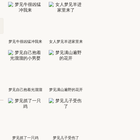
梦见牛很凶猛冲我来
女人梦见羊进家里来
了
梦见自己抱着光溜溜
梦见满山遍野的花开
的小男婴
梦见抓了一只鸡
梦见儿子受伤了