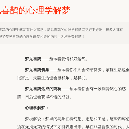
见喜鹊的心理学解梦
喜鹊的心理学解梦有什么寓意，梦见喜鹊的心理学解梦究竟好不好呢，很多人都有
理了梦见喜鹊的心理学解梦相关的内容，为您免费解梦！
梦见喜鹊
——预示着爱情和好运气。
梦见喜鹊筑巢
——预示着你不久会缔结良缘，家庭生活也
很富足，夫妻生活也会很和乐，是祥兆。
梦见喜鹊达成的鹊桥
——预示着你会有一段刻骨铭心的感
情，日后也会获得不错的成就。
心理学解梦：
梦境解说：梦里的鸟象征着幻想、思想和主意，这些内容
须在无拘无束的情况下才能表露出来。早在非基督教的时代，