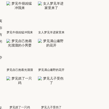
，
寓
你
梦见牛很凶猛冲我来
女人梦见羊进家里来
有
了
的
。
夺
梦见自己抱着光溜溜
梦见满山遍野的花开
的小男婴
梦见抓了一只鸡
梦见儿子受伤了
见