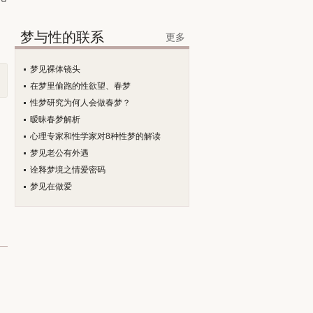
梦与性的联系
更多
梦见裸体镜头
在梦里偷跑的性欲望、春梦
性梦研究为何人会做春梦？
暧昧春梦解析
心理专家和性学家对8种性梦的解读
梦见老公有外遇
诠释梦境之情爱密码
梦见在做爱