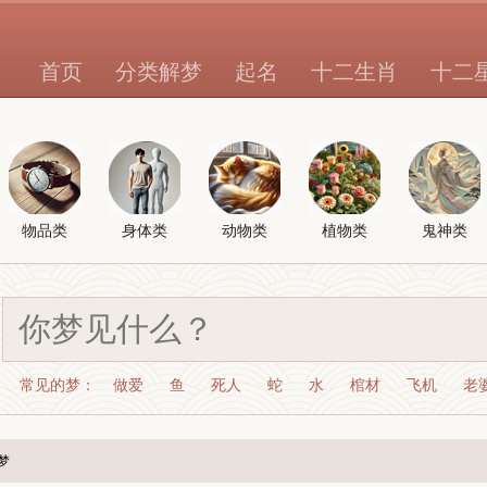
首页
分类解梦
起名
十二生肖
十二
物品类
身体类
动物类
植物类
鬼神类
常见的梦：
做爱
鱼
死人
蛇
水
棺材
飞机
老
梦