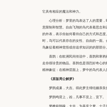
它具有相应的魔法和神力。
心理分析：梦里的鸟表达了人的需要，
意限制和智慧。自由飞翔的鸟代表着思念和
的外表，表示你如何看待自己的方式和态度
时，鸟可以代表存在的女性、自由的一面。
鸟象征着精神觉悟或你追求知识的的那部分
喜鹊：在欧洲民间传说中，喜鹊和寒鸦
走你很珍贵的物品。喜鹊也是强烈好奇心的
精神象征：在精神层面上，梦中的鸟代表人
《原版周公解梦》
梦鹊成巢，大吉。得此梦主缔结姻亲良
梦鹊鸣背上，凶，凡事不宜上，宜下。
梦檐前鹊噪，大吉，为喜庆之梦。士子