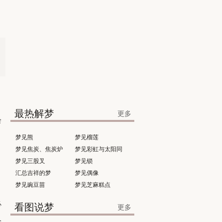
最热解梦
更多
会
梦见熊
梦见榴莲
梦见焦炭、焦炭炉
梦见彩虹与太阳同
梦见三股叉
时出现
梦见锁
汇总吉祥的梦
梦见偶像
梦见豌豆苗
梦见芝麻糕点
必
看图说梦
更多
人