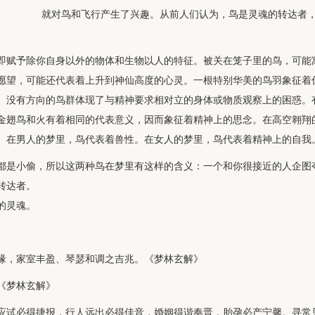
就对鸟和飞行产生了兴趣。从前人们认为，鸟是灵魂的转达者
即赋予除你自身以外的物体和生物以人的特征。被关在笼子里的鸟，可能
愿望，可能还代表着上升到神仙高度的心灵。一根特别华美的鸟羽象征着
。没有方向的鸟群体现了与精神要求相对立的身体或物质观察上的困惑。
金翅鸟和火有着相同的代表意义，因而象征着精神上的思念。在高空翱翔
。在男人的梦里，鸟代表着兽性。在女人的梦里，鸟代表着精神上的自我
都是小偷，所以这两种鸟在梦里有这样的含义：一个和你很接近的人企图
转达者。
的灵魂。
缘，家室丰盈、琴瑟和调之吉兆。《梦林玄解》
《梦林玄解》
应试必得捷报，行人远出必得佳音，婚姻得谐奉晋，胎孕必产宁馨。寻常