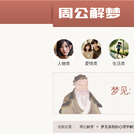
人物类
爱情类
生活类
梦见:
当前位置：
周公解梦
>
梦见喜鹊的心理学解