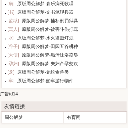
[
病
]
原版周公解梦-衰乐病死歌唱
[
书
]
原版周公解梦-文书笔现兵器
[
监狱
]
原版周公解梦-捕标刑罚狱具
[
骂人
]
原版周公解梦-被害斗伤打骂
[
水
]
原版周公解梦-水火盗贼灯烛
[
谷子
]
原版周公解梦-田园五谷耕种
[
大便
]
原版周公解梦-垢污沫浴凌辱
[
孕妇
]
原版周公解梦-夫妇产孕交欢
[
龙
]
原版周公解梦-龙蛇禽兽类
[
车
]
原版周公解梦-船车游行物件
广告id14
友情链接
周公解梦
有育网