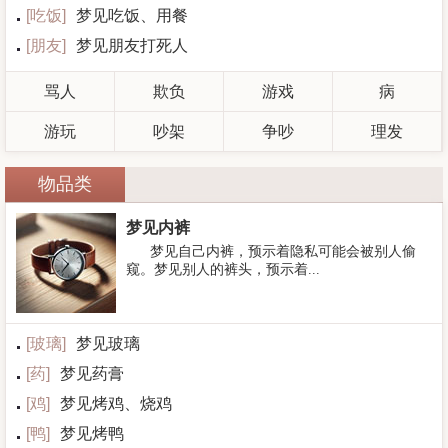
[
吃饭
]
梦见吃饭、用餐
[
朋友
]
梦见朋友打死人
骂人
欺负
游戏
病
游玩
吵架
争吵
理发
物品类
梦见内裤
梦见自己内裤，预示着隐私可能会被别人偷
窥。梦见别人的裤头，预示着...
[
玻璃
]
梦见玻璃
[
药
]
梦见药膏
[
鸡
]
梦见烤鸡、烧鸡
[
鸭
]
梦见烤鸭