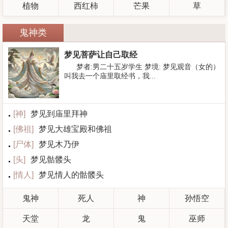
植物
西红柿
芒果
草
鬼神类
梦见菩萨让自己取经
梦者:男二十五岁学生 梦境: 梦见观音（女的）
叫我去一个庙里取经书，我...
[
神
]
梦见到庙里拜神
[
佛祖
]
梦见大雄宝殿和佛祖
[
尸体
]
梦见木乃伊
[
头
]
梦见骷髅头
[
情人
]
梦见情人的骷髅头
鬼神
死人
神
孙悟空
天堂
龙
鬼
巫师