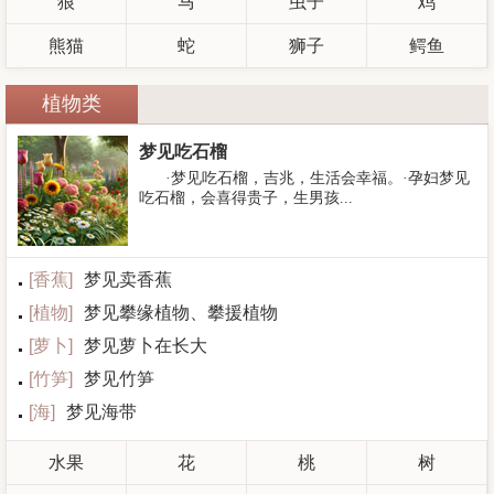
狼
马
虫子
鸡
熊猫
蛇
狮子
鳄鱼
植物类
梦见吃石榴
·梦见吃石榴，吉兆，生活会幸福。·孕妇梦见
吃石榴，会喜得贵子，生男孩...
[
香蕉
]
梦见卖香蕉
[
植物
]
梦见攀缘植物、攀援植物
[
萝卜
]
梦见萝卜在长大
[
竹笋
]
梦见竹笋
[
海
]
梦见海带
水果
花
桃
树