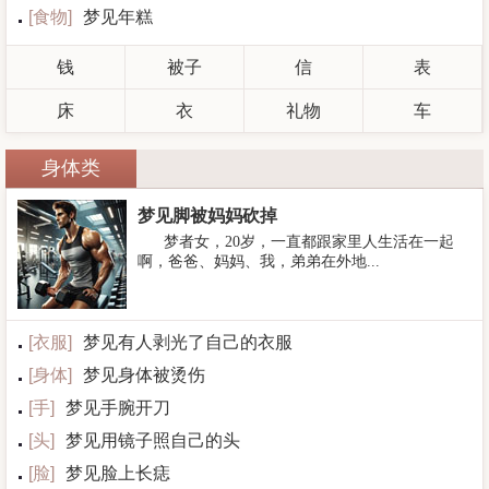
[
食物
]
梦见年糕
钱
被子
信
表
床
衣
礼物
车
身体类
梦见脚被妈妈砍掉
梦者女，20岁，一直都跟家里人生活在一起
啊，爸爸、妈妈、我，弟弟在外地...
[
衣服
]
梦见有人剥光了自己的衣服
[
身体
]
梦见身体被烫伤
[
手
]
梦见手腕开刀
[
头
]
梦见用镜子照自己的头
[
脸
]
梦见脸上长痣