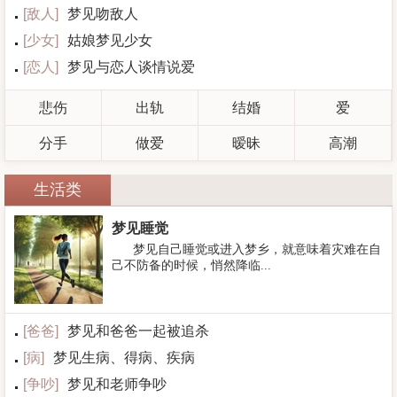
[
敌人
]
梦见吻敌人
[
少女
]
姑娘梦见少女
[
恋人
]
梦见与恋人谈情说爱
悲伤
出轨
结婚
爱
分手
做爱
暧昧
高潮
生活类
梦见睡觉
梦见自己睡觉或进入梦乡，就意味着灾难在自
己不防备的时候，悄然降临...
[
爸爸
]
梦见和爸爸一起被追杀
[
病
]
梦见生病、得病、疾病
[
争吵
]
梦见和老师争吵