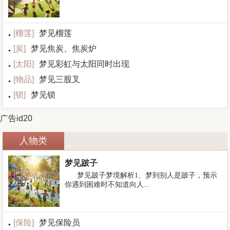
[
榴莲
]
梦见榴莲
[
炭
]
梦见焦炭、焦炭炉
[
太阳
]
梦见彩虹与太阳同时出现
[
物品
]
梦见三股叉
[
锁
]
梦见锁
广告id20
人物类
梦见跛子
梦见跛子梦境解析1、梦到别人是跛子，预示
你遇到困难时不知道向人...
[
保险
]
梦见保险员