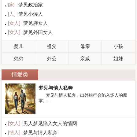
[
家
]
梦见政治家
[
人
]
梦见小矮人
[
女人
]
梦见胖女人
[
女人
]
梦见外国女人
婴儿
祖父
母亲
小孩
弟弟
外公
亲戚
姐妹
情爱类
梦见与情人私奔
梦见与情人私奔，出外旅行会陷入坏人的魔
掌。...
[
女人
]
男人梦见陷入女人的情网
[
情人
]
梦见与情人私奔