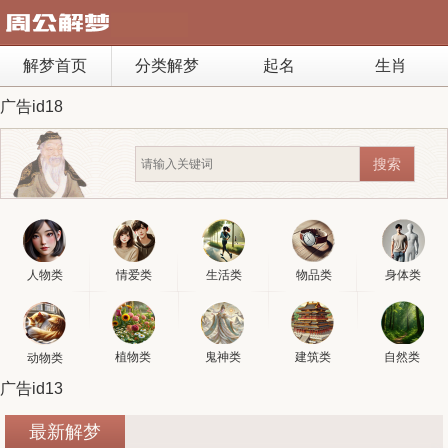
解梦首页
分类解梦
起名
生肖
广告id18
人物类
情爱类
生活类
物品类
身体类
植物类
鬼神类
建筑类
自然类
动物类
广告id13
最新解梦