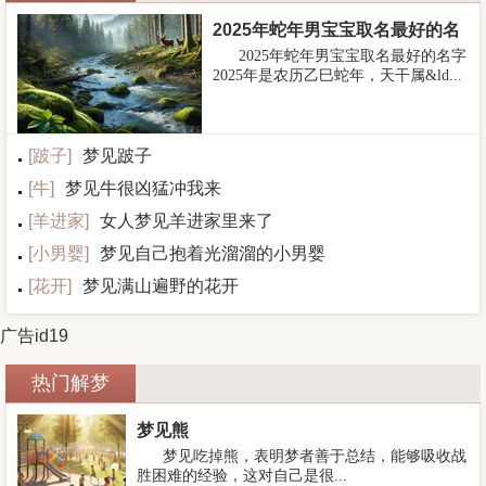
2025年蛇年男宝宝取名最好的名
2025年蛇年男宝宝取名最好的名字
字
2025年是农历乙巳蛇年，天干属&ld...
[
跛子
]
梦见跛子
[
牛
]
梦见牛很凶猛冲我来
[
羊进家
]
女人梦见羊进家里来了
[
小男婴
]
梦见自己抱着光溜溜的小男婴
[
花开
]
梦见满山遍野的花开
广告id19
热门解梦
梦见熊
梦见吃掉熊，表明梦者善于总结，能够吸收战
胜困难的经验，这对自己是很...