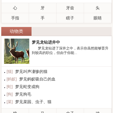
心
牙
牙齿
头
手指
手
瞎子
眼睛
动物类
梦见龙钻进井中
梦见龙钻进了深井之中，表示你虽然能够晋升
到较高的职位，但由于你能...
[
猫
]
梦见叫声凄惨的猫
[
蚂蚁
]
梦见蚂蚁吸自己的血
[
蛇
]
梦见蛇变成狗
[
狗
]
梦见狗毛
[
菜
]
梦见菜园、虫子、猫