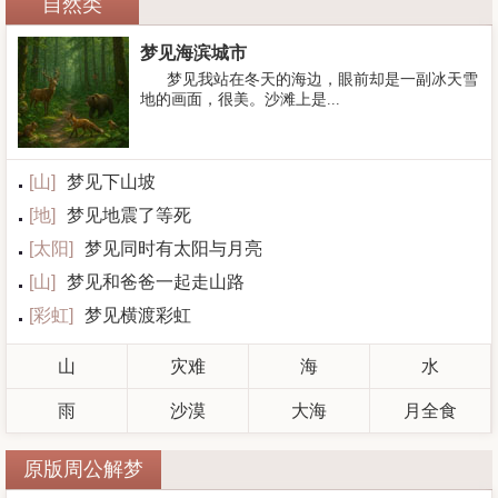
自然类
梦见海滨城市
梦见我站在冬天的海边，眼前却是一副冰天雪
地的画面，很美。沙滩上是...
[
山
]
梦见下山坡
[
地
]
梦见地震了等死
[
太阳
]
梦见同时有太阳与月亮
[
山
]
梦见和爸爸一起走山路
[
彩虹
]
梦见横渡彩虹
山
灾难
海
水
雨
沙漠
大海
月全食
原版周公解梦