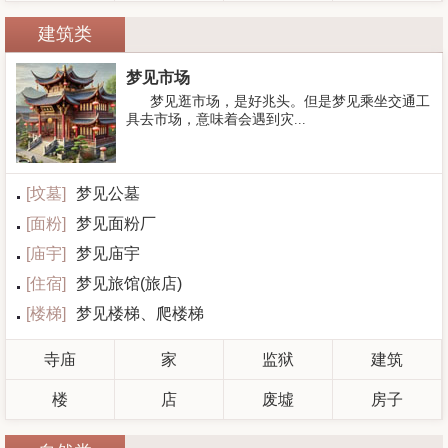
建筑类
梦见市场
梦见逛市场，是好兆头。但是梦见乘坐交通工
具去市场，意味着会遇到灾...
[
坟墓
]
梦见公墓
[
面粉
]
梦见面粉厂
[
庙宇
]
梦见庙宇
[
住宿
]
梦见旅馆(旅店)
[
楼梯
]
梦见楼梯、爬楼梯
寺庙
家
监狱
建筑
楼
店
废墟
房子