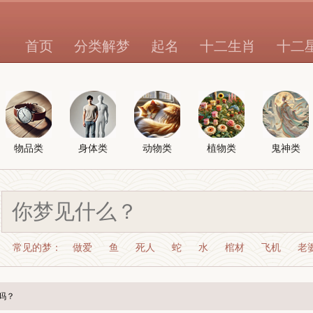
首页
分类解梦
起名
十二生肖
十二
物品类
身体类
动物类
植物类
鬼神类
常见的梦：
做爱
鱼
死人
蛇
水
棺材
飞机
老
吗？