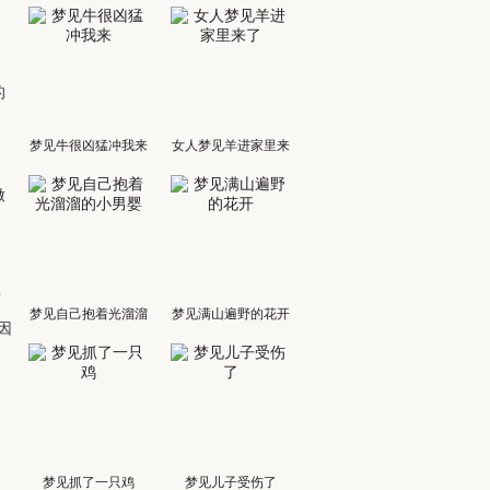
的
梦见牛很凶猛冲我来
女人梦见羊进家里来
了
做
这
梦见自己抱着光溜溜
梦见满山遍野的花开
因
的小男婴
梦见抓了一只鸡
梦见儿子受伤了