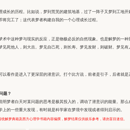
理成长的历程。比如说，梦到荒芜的建筑地基，过了一阵子又梦到工地开
即将完工了；这代表梦者构建自我的一个心理成长过程。
梦术中这种梦与现实的反应，正是物极必反的自然现象。也是解梦的一种
梦见死他人，则大吉。梦见自己死，则长寿。梦见发财，则破财。梦见有
可以看作是进入了更深层的潜意识。打个比方说，前者是引子，后者就是
的问题？
说明梦者白天对某问题的思考是极其投入的，调动了潜意识的能量。那么
学上的一些重大发现，有时就是科学家在梦境中发现或者得到启示的。
传统解梦典籍及西方心理学书籍内容编撰，解梦结果仅供娱乐参考，请勿盲目迷信。