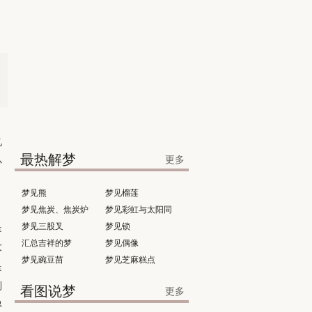
忆
最热解梦
更多
心
梦见熊
梦见榴莲
梦见焦炭、焦炭炉
梦见彩虹与太阳同
是
梦见三股叉
时出现
梦见锁
汇总吉祥的梦
梦见偶像
大
梦见豌豆苗
梦见芝麻糕点
是
到
看图说梦
更多
得