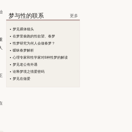
始
梦与性的联系
更多
梦见裸体镜头
在梦里偷跑的性欲望、春梦
重
性梦研究为何人会做春梦？
人
暧昧春梦解析
心理专家和性学家对8种性梦的解读
梦见老公有外遇
诠释梦境之情爱密码
正
梦见在做爱
在