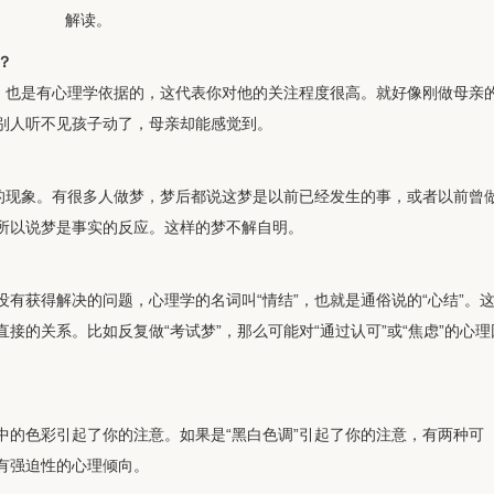
解读。
？
合，也是有心理学依据的，这代表你对他的关注程度很高。就好像刚做母亲
别人听不见孩子动了，母亲却能感觉到。
常的现象。有很多人做梦，梦后都说这梦是以前已经发生的事，或者以前曾
所以说梦是事实的反应。这样的梦不解自明。
有获得解决的问题，心理学的名词叫“情结”，也就是通俗说的“心结”。
接的关系。比如反复做“考试梦”，那么可能对“通过认可”或“焦虑”的心理
中的色彩引起了你的注意。如果是“黑白色调”引起了你的注意，有两种可
有强迫性的心理倾向。