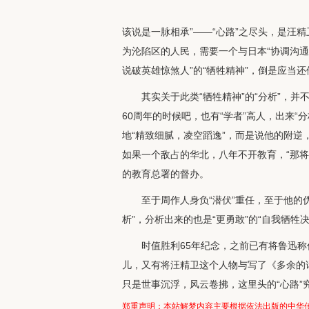
该说是一脉相承”——“心路”之尽头，是汪
为沦陷区的人民，需要一个与日本“协调沟通
说破英雄惊煞人”的“牺牲精神”，倒是应当还
其实关于此类“牺牲精神”的“分析”，
60周年的时候吧，也有“学者”高人，出来“
地“精致细腻，凌空蹈逸”，而是说他的附逆
如果一个敌占的华北，八年不开教育，“那将
的教育总署的督办。
至于周作人身负“潜伏”重任，至于他的
析”，分析出来的也是“更勇敢”的“自我牺牲
时值胜利65年纪念，之前已有将鲁迅称
儿，又有将汪精卫这个人物与写了《多余的
只是世事沉浮，风云卷拂，这里头的“心路”
郑重声明：本站解梦内容主要根据依法出版的中华