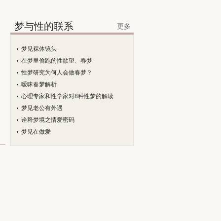
梦与性的联系
更多
梦见裸体镜头
在梦里偷跑的性欲望、春梦
性梦研究为何人会做春梦？
暧昧春梦解析
心理专家和性学家对8种性梦的解读
梦见老公有外遇
诠释梦境之情爱密码
梦见在做爱