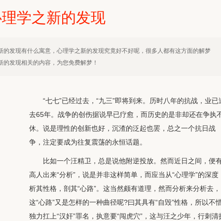
心理学之新的发现
新的发现有什么寓意，心理学之新的发现究竟好不好呢，很多人都有这方面的解梦
新的发现相关的内容，为您免费解梦！
“七七”已经过去，“九三”即将到来。历时八年的抗战，业已
去65年。战争的创伤据说早已疗愈，而历史的是非却还在争执
休。说是理性的创新也好，沉渣的泛起也罢，总之一个抗日战
争，注定要成为往复震荡的永恒话题。
比如一个汪精卫，总是说他附逆投放。然而近日之间，便
高人出来“分析”，说是并非这样简单，而应当从“心理学”的深度
析其性格，剖其“心路”。这当然颇有道理，然而分析来分析去，
这“心路”又是怎样的一种曲径呢?曰其具有“自毁”性格，所以不
独力扛上“汉奸”罪名，执意要“闯虎穴”，这与汪之少年，行刺清