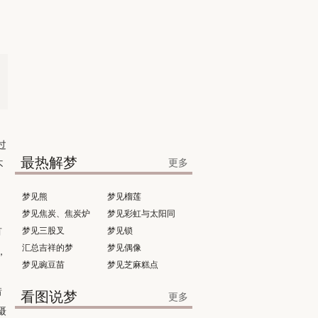
过
最热解梦
更多
不
梦见熊
梦见榴莲
梦见焦炭、焦炭炉
梦见彩虹与太阳同
有
梦见三股叉
时出现
梦见锁
汇总吉祥的梦
梦见偶像
，
梦见豌豆苗
梦见芝麻糕点
惜
看图说梦
更多
摄