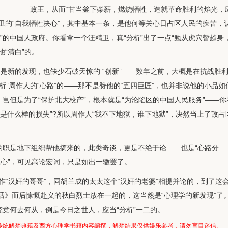
政王，从而“甘当釜下柴薪，燃烧牺牲，造就革命胜利的焰光，
精卫的“自我牺牲决心”，其中基本一条，是他何等关心日占区人民的疾苦，
”的中国人政府。你看拿一个汪精卫，真“分析”出了一点“勉从虎穴暂趋身
他“清白”的。
并不是新的发现，也缺少石破天惊的 “创新”——数年之前，大概是在抗战胜
分析”周作人的“心路”的——那不是赞他的“五四巨匠”，也并非说他的小品如
，岂但是为了“保护北大校产”，根本就是“为沦陷区的中国人民服务”——你
是什么样的损失”?所以周作人“我不下地狱，谁下地狱”，决然当上了敌占
伪职是地下组织帮他搞来的，此类奇谈，更是不绝于论……也是“心路分
决心”，可见高论宏词，只是如出一辙罢了。
作“汉奸的哥哥”，同胡兰成的太太这个“汉奸的老婆”相提并论的，到了这
话》而后慷慨赴义的秋白烈士放在一起的，这当然是“心理学的新发现”了
究竟何去何从，倒是今日之世人，应当“分析”一二的。
传统解梦典籍及西方心理学书籍内容编撰，解梦结果仅供娱乐参考，请勿盲目迷信。