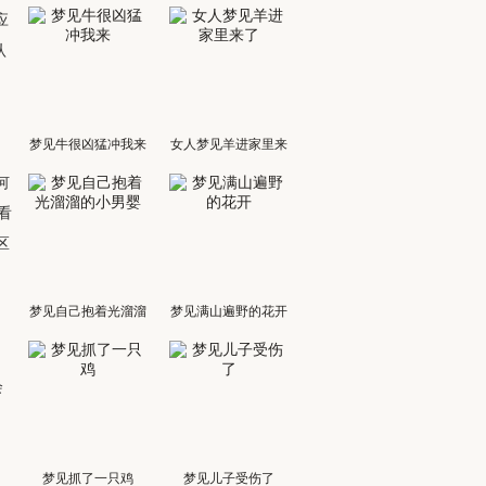
应
认
，
梦见牛很凶猛冲我来
女人梦见羊进家里来
利
何
了
看
区
梦见自己抱着光溜溜
梦见满山遍野的花开
的小男婴
会
。
梦见抓了一只鸡
梦见儿子受伤了