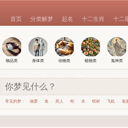
首页
分类解梦
起名
十二生肖
十二
物品类
身体类
动物类
植物类
鬼神类
常见的梦：
做爱
鱼
死人
蛇
水
棺材
飞机
老