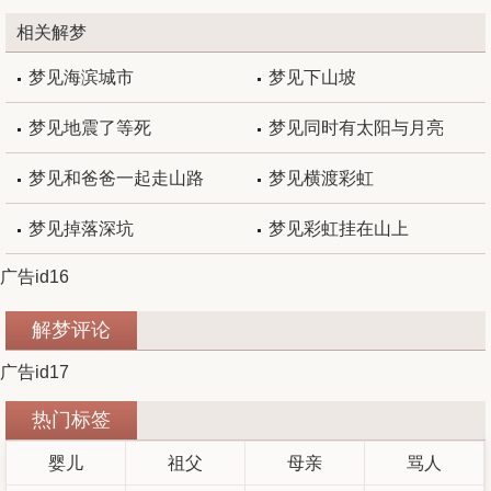
相关解梦
梦见海滨城市
梦见下山坡
梦见地震了等死
梦见同时有太阳与月亮
梦见和爸爸一起走山路
梦见横渡彩虹
梦见掉落深坑
梦见彩虹挂在山上
广告id16
解梦评论
广告id17
热门标签
婴儿
祖父
母亲
骂人