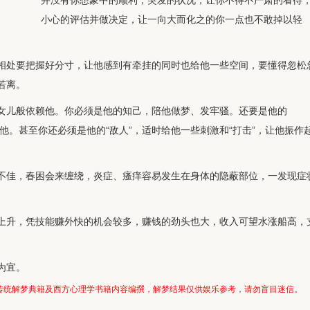
并没有你想象中的顺利，突发的状况，让你不得不严肃的看待
小心的评估并做决定，让一向大而化之的你一点也不敢掉以轻
相处要把握好分寸，让他感到有牵挂的同时也给他一些空间，要懂得忽松
若离。
女儿般依赖他。你必须是他的知己，陪他做梦、发牢骚。还要是他的
着他。甚至你还必须是他的“敌人”，适时给他一些刺激和“打击”，让他振作
不佳，春困会来缠绕，炎症、瘙痒容易发生在身体的隐蔽部位，一发现症
上升，凭技能赚外快的机会较多，赚钱的劲头也大，收入可望水涨船高，
为宜。
传统解梦典籍及西方心理学书籍内容编撰，解梦结果仅供娱乐参考，请勿盲目迷信。