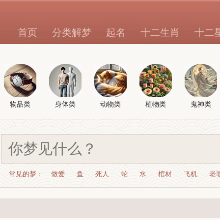
首页
分类解梦
起名
十二生肖
十二
物品类
身体类
动物类
植物类
鬼神类
常见的梦：
做爱
鱼
死人
蛇
水
棺材
飞机
老