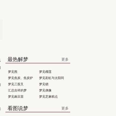
，
最热解梦
更多
已
的
梦见熊
梦见榴莲
梦见焦炭、焦炭炉
梦见彩虹与太阳同
的
梦见三股叉
时出现
梦见锁
汇总吉祥的梦
梦见偶像
梦见豌豆苗
梦见芝麻糕点
看图说梦
更多
情