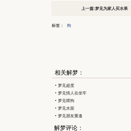
上一篇:梦见为家人买水果
标签：
狗
相关解梦：
梦见超度
梦见情人在坐牢
梦见喂狗
梦见水面
梦见朋友重逢
解梦评论：