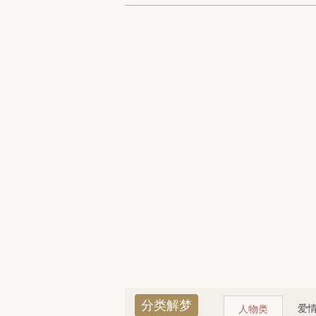
分类解梦
爱
人物类