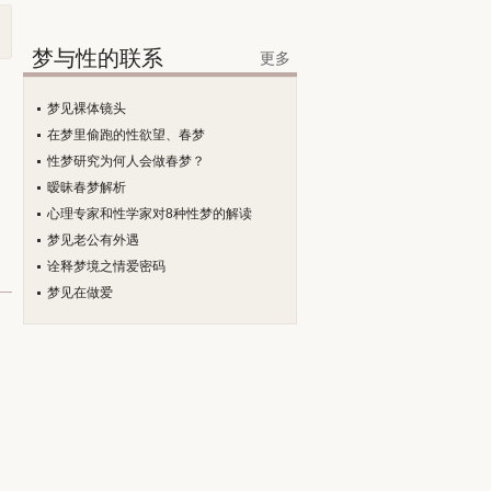
梦与性的联系
更多
梦见裸体镜头
在梦里偷跑的性欲望、春梦
性梦研究为何人会做春梦？
暧昧春梦解析
心理专家和性学家对8种性梦的解读
梦见老公有外遇
诠释梦境之情爱密码
梦见在做爱