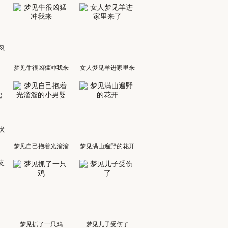
，
忽
梦见牛很凶猛冲我来
女人梦见羊进家里来
了
起
状
梦见自己抱着光溜溜
梦见满山遍野的花开
支
的小男婴
梦见抓了一只鸡
梦见儿子受伤了