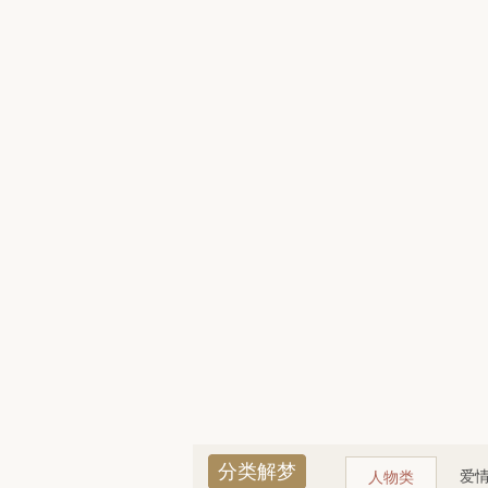
分类解梦
爱
人物类