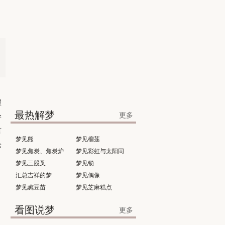
握
最热解梦
更多
学
言
梦见熊
梦见榴莲
论
梦见焦炭、焦炭炉
梦见彩虹与太阳同
梦见三股叉
时出现
梦见锁
汇总吉祥的梦
梦见偶像
梦见豌豆苗
梦见芝麻糕点
看图说梦
更多