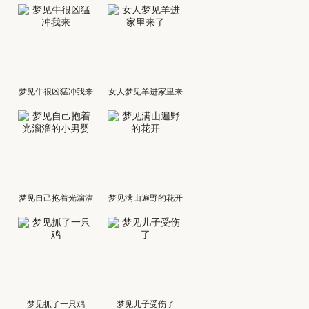
梦见牛很凶猛冲我来
女人梦见羊进家里来
了
梦见自己抱着光溜溜
梦见满山遍野的花开
的小男婴
梦见抓了一只鸡
梦见儿子受伤了