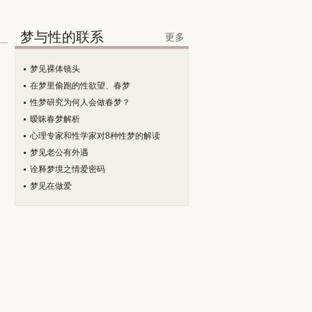
梦与性的联系
更多
梦见裸体镜头
在梦里偷跑的性欲望、春梦
性梦研究为何人会做春梦？
暧昧春梦解析
心理专家和性学家对8种性梦的解读
梦见老公有外遇
诠释梦境之情爱密码
梦见在做爱