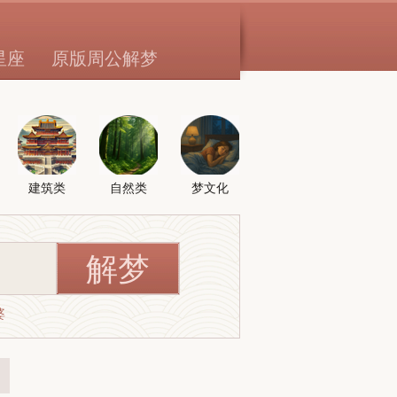
星座
原版周公解梦
建筑类
自然类
梦文化
婆