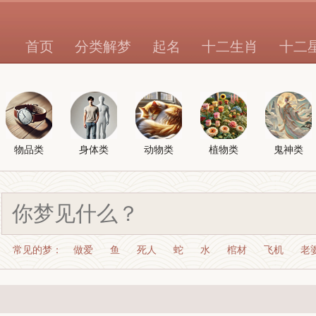
首页
分类解梦
起名
十二生肖
十二
物品类
身体类
动物类
植物类
鬼神类
常见的梦：
做爱
鱼
死人
蛇
水
棺材
飞机
老