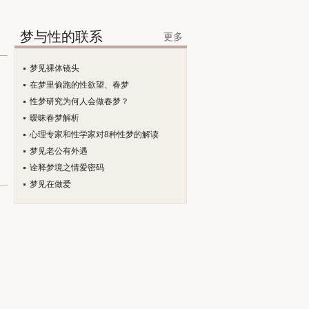
梦与性的联系
更多
梦见裸体镜头
在梦里偷跑的性欲望、春梦
性梦研究为何人会做春梦？
暧昧春梦解析
心理专家和性学家对8种性梦的解读
梦见老公有外遇
诠释梦境之情爱密码
梦见在做爱