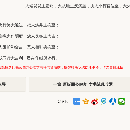
火焰炎炎主发财，火从地生疾病至，执火乘行官位至，大
火行路大通达，把火烧井主病至；
选燃火作明府，烧人臭秽主大吉；
人围炉和合吉，恶人相引疾病至；
贼同行大吉利，己身作贼所求得。
传统解梦典籍及西方心理学书籍内容编撰，解梦结果仅供娱乐参考，请勿盲目迷信。
凌辱
上一篇:原版周公解梦-文书笔现兵器
分享到：