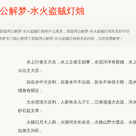
公解梦-水火盗贼灯烛
原版周公解梦-水火盗贼灯烛有什么寓意，原版周公解梦-水火盗贼灯烛究竟好不好
解梦专门精心整理了原版周公解梦-水火盗贼灯烛相关的内容，为您免费解梦！
水上行者主大吉，水上立者主凶事，水流洋洋有新婚，水
火出主大言；
自在水中大吉利，自落水中不出凶，饮水不休得大财，流
绕身有狱讼；
大水澄清大吉利，人家有水儿子亡，江海涨漫大吉昌，河
砂石益文章；
火烧日月大人助，火烧河水长命吉，火烧山野大显达，火
自身主兴旺；