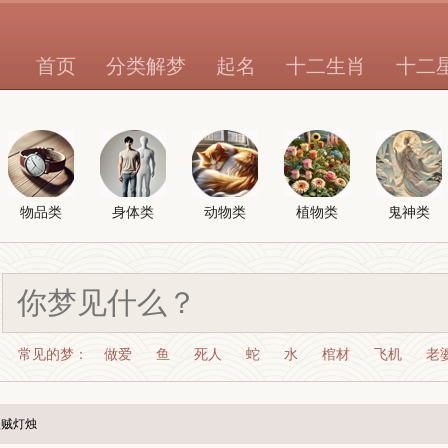
首页
分类解梦
起名
十二生肖
十二
物品类
身体类
动物类
植物类
鬼神类
常见的梦：
做爱
鱼
死人
蛇
水
棺材
飞机
老
盗贼灯烛