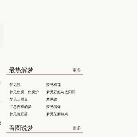
上
最热解梦
更多
水
梦见熊
梦见榴莲
梦见焦炭、焦炭炉
梦见彩虹与太阳同
梦见三股叉
时出现
梦见锁
水
汇总吉祥的梦
梦见偶像
梦见豌豆苗
梦见芝麻糕点
烧
看图说梦
更多