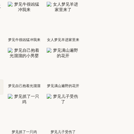
火
梦见牛很凶猛冲我来
女人梦见羊进家里来
了
梦见自己抱着光溜溜
梦见满山遍野的花开
的小男婴
梦见抓了一只鸡
梦见儿子受伤了