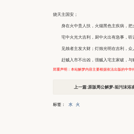
烧天主国安；
身在火中贵人扶，火烟黑色主疾病，把
宅中火光大吉利，厨中火出有急事，听
见烛者主发大财；灯烛光明在吉利，众
赶贼入市不出凶，强贼入宅主家破，与
郑重声明：本站解梦内容主要根据依法出版的中华
上一篇:原版周公解梦-垢污沫浴
标签：
水
火