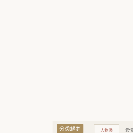
分类解梦
爱
人物类