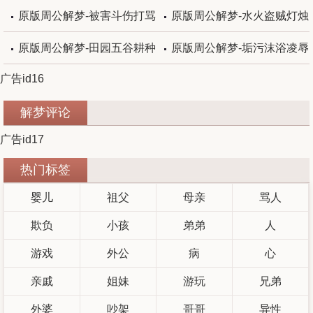
原版周公解梦-被害斗伤打骂
原版周公解梦-水火盗贼灯烛
原版周公解梦-田园五谷耕种
原版周公解梦-垢污沫浴凌辱
广告id16
解梦评论
广告id17
热门标签
婴儿
祖父
母亲
骂人
欺负
小孩
弟弟
人
游戏
外公
病
心
亲戚
姐妹
游玩
兄弟
外婆
吵架
哥哥
异性