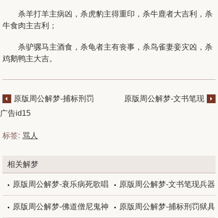
杀羊打羊主病凶，杀虎豹主得重印，杀牛鹿者大吉利，杀
牛食肉主吉利；
杀驴骡马主酒食，杀龟者主有丧事，杀鸟雀妻妾灾凶，杀
鸡鹅鸭主大吉。
原版周公解梦-捕标刑罚
原版周公解梦-文书笔现
狱具
兵器
广告id15
标签:
骂人
相关解梦
原版周公解梦-衰乐病死歌唱
原版周公解梦-文书笔现兵器
原版周公解梦-佛道僧尼鬼神
原版周公解梦-捕标刑罚狱具