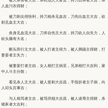
被人杀害者大吉，杀死他人大富贵，持刀自杀者大吉，杀
人血污衣得财；
被刀刺尖得快利，持刀相杀见血吉，刀伤出血主大吉，砍
刺见血主大吉；
灸身见血流大吉，刀斧自伤主大吉，持刀砍人自失力，人
砍头脑有大名；
断头而行主大吉，被人打者主得力，被人脚踢主得财，打
妻妾者主失力；
被妻妾打者主凶，女人相打主病至，兄弟相打大吉利，家
中人斗主分散；
看见杀人主大吉，被人签刺大吉昌，手指折者主子病，向
人叩头百事吉；
与人相骂者主吉，被骂佯颠大吉昌，被人凌辱主得财，杀
猪豕者大吉利；