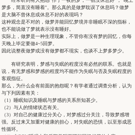
经常听到有人抱怨"作了一夜的梦，一宿没休息好"，"晚上
梦多，简直没有睡着"。那么真的是做梦耽误了休息吗？做梦
是大脑不曾休息或休息不好的表现吗？
这种观念是不对的，做梦并能回忆梦境并非睡眠不深的指标，
也不能说做了梦就表示没有睡好。
实际上，做梦是一种生理现象，不管你有没有梦的回忆，你每
天晚上毕定要做4~5回梦。
因此说整夜做梦或没有做梦都不现实，也谈不上梦多梦少。
有研究表明，梦感与失眠的程度没有必然的联系。也就是
说，有无梦感和梦感的程度均不能作为失眠与否及失眠程度的
客观指征。
那么，为什么会有前面的抱怨呢？有学者通过调查分析，认为
与下列因素有关：
（1）睡眠知识及睡眠与梦感的关系所知甚少。
（2）与人的情绪状态有关。
（3）对自己的健康过分关心，对梦感过分关注，导致梦感增
强。反过来又加重对健康的担心，对失眠的恐惧，以至形成恶
性循环。