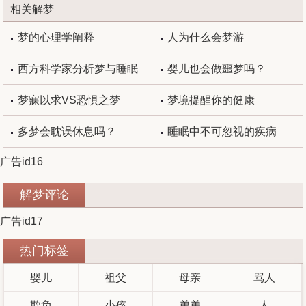
相关解梦
梦的心理学阐释
人为什么会梦游
西方科学家分析梦与睡眠
婴儿也会做噩梦吗？
梦寐以求VS恐惧之梦
梦境提醒你的健康
多梦会耽误休息吗？
睡眠中不可忽视的疾病
广告id16
解梦评论
广告id17
热门标签
婴儿
祖父
母亲
骂人
欺负
小孩
弟弟
人