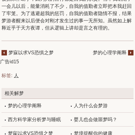
一会儿以后，能量消耗了不少，自我的值勤者立即把本我赶回
了牢笼。为了逃避超我的惩罚，自我的值勤者隐情不报，结果
梦游者醒来以后便会对刚才发生过的事一无所知。虽然如上解
释近乎于天方夜谭，但从逻辑上讲却是言之有理的。
梦寐以求VS恐惧之梦
梦的心理学阐释
广告id15
标签:
人
相关解梦
梦的心理学阐释
人为什么会梦游
西方科学家分析梦与睡眠
婴儿也会做噩梦吗？
梦寐以求VS恐惧之梦
梦境提醒你的健康