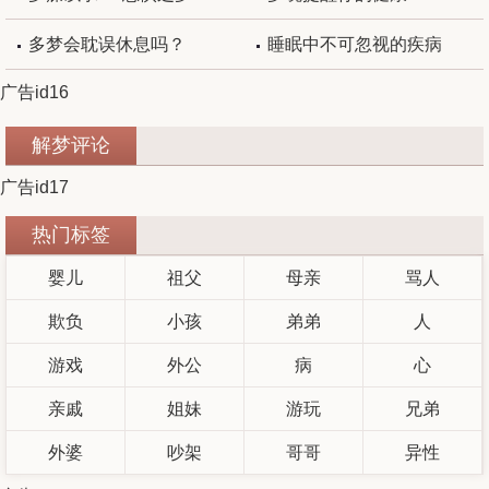
多梦会耽误休息吗？
睡眠中不可忽视的疾病
广告id16
解梦评论
广告id17
热门标签
婴儿
祖父
母亲
骂人
欺负
小孩
弟弟
人
游戏
外公
病
心
亲戚
姐妹
游玩
兄弟
外婆
吵架
哥哥
异性