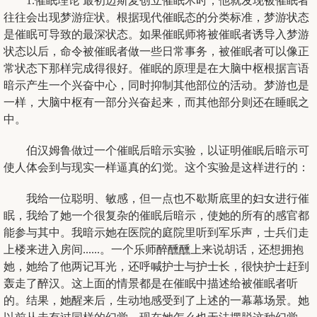
1.催眠理论 最初迈斯麦创立催眠术时，他就发现被催眠者
往往会出现梦游症状。根据现代催眠态的分类标准，梦游状态
是催眠可导致的最深状态。如果催眠师将被催眠者诱导入梦游
状态以后，命令被催眠者做一些日常事务，被催眠者可以像正
常状态下那样完成得很好。催眠的原理是在大脑中枢根据言语
暗示产生一个兴奋中心，同时抑制其他部位的活动。梦游也是
一样，大脑中枢有一部分兴奋起来，而其他部分则还在睡眠之
中。
伯汉姆鲁做过一个催眠后暗示实验，以证明催眠后暗示可
使人体会到与现实一样逼真的幻觉。这个实验是这样进行的：
我给一位聪明、敏感，但一点也不歇斯底里的妇女进行催
眠，我给了她一个很复杂的催眠后暗示，使她的所有的感官都
能参与其中。我暗示她在医院的庭院里听到军乐声，士兵们走
上楼来进入房间......。一个乐师醉醺醺上来说胡话，还想拥抱
她，她给了他两记耳光，还呼喊护士与护士长，很快护士赶到
轰走了醉汉。这上面的情景都是在催眠中描述给被催眠者听
的。结果，她醒来后，生动地感受到了上述的一幕幕场景。她