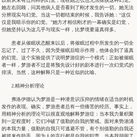
以前从未有过同样的幻觉，现在她怎么也无法摆脱这种幻觉。
她左右回顾，问其他病人是否看到了刚才发生的一切。她无法
分辨现实与幻觉。当这一切都结束的时候，我告诉她：“这仅
仅是我暗示你的幻觉。”她方才相信刚才的一幕确实是幻觉，
但她坚持认为这几乎与现实一样，比梦境要逼真得多。
患者从催眠状态醒来以后，将催眠过程中所发生的一切全
忘记了。过了不久，因为受催眠后暗示作用，他体会到了逼真
的幻觉。这个实验提供了说明梦游症的一个模式：正如被催眠
者一样，梦游者不过是将预先设计好的剧本进行一次幻觉式的
排演。当然，这种解释只是一种近似的比喻。
2.精神分析理论
弗洛伊德认为梦游是一种潜意识压抑的情绪在适当的时机
发作的表现。确实，梦游患者总有一些痛苦的经历。事实上，
用精神分析的理论可以很直观地解释梦游症：当本我力量积聚
到一定程度时，它们冲破了值勤的自我的警戒。面对来势汹涌
的本我力量，值勤的自我只可逃避不管，有个别值勤的自我还
被抓来作助手，因为人的言行都是自我的职责。当本我胡闹了