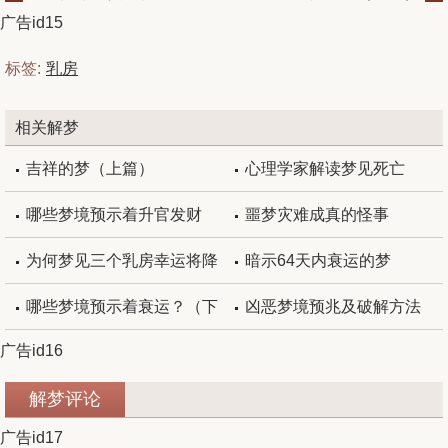
广告id15
标签:
乳房
相关解梦
吉祥的梦（上篇）
心理学家解读梦见死亡
哪些梦境预示着升官发财
噩梦灾难成真的怪事
为何梦见三个乳房幸运将降
暗示64天内衰运的梦
临？
哪些梦境预示着衰运？（下
凶恶梦境预兆及破解方法
广告id16
篇）
解梦评论
广告id17