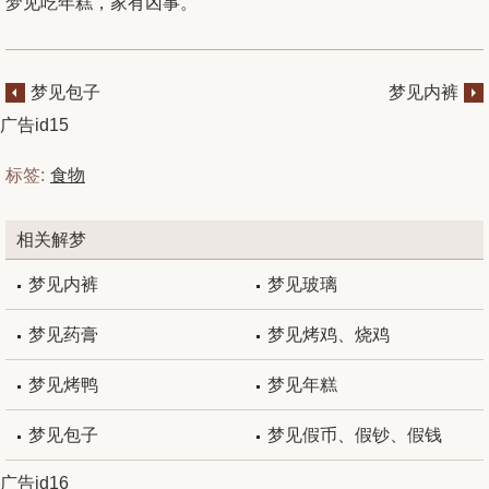
梦见吃年糕，家有凶事。
梦见包子
梦见内裤
广告id15
标签:
食物
相关解梦
梦见内裤
梦见玻璃
梦见药膏
梦见烤鸡、烧鸡
梦见烤鸭
梦见年糕
梦见包子
梦见假币、假钞、假钱
广告id16