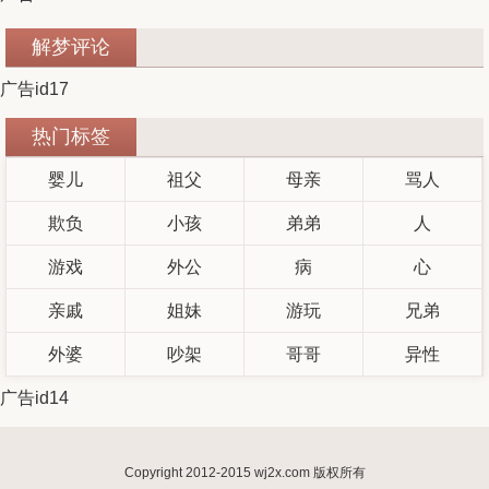
解梦评论
广告id17
热门标签
婴儿
祖父
母亲
骂人
欺负
小孩
弟弟
人
游戏
外公
病
心
亲戚
姐妹
游玩
兄弟
外婆
吵架
哥哥
异性
广告id14
Copyright 2012-2015 wj2x.com 版权所有