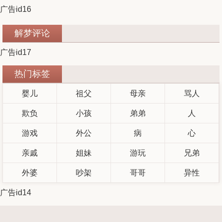
广告id16
解梦评论
广告id17
热门标签
婴儿
祖父
母亲
骂人
欺负
小孩
弟弟
人
游戏
外公
病
心
亲戚
姐妹
游玩
兄弟
外婆
吵架
哥哥
异性
广告id14