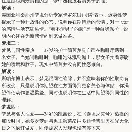
让迪娜感到最滑稽的是，梦中压根没看清男子的脸。
解读：
美国亚利桑那州梦境分析专家卡罗尔L库明斯表示，这类性梦
揭示了一种开放性的心态，说明你在期待新的恋情，对一段新
的感情生活充满热情。“看不清男子的脸”是一种自我保护，说
明内心还在为新感情的到来做准备。
梦境三：
梦见与同性亲热——37岁的护士简茵梦见自己在咖啡厅遇到一
名女子。当她喝咖啡时，咖啡泡沫溅到嘴上，那女子笑着亲吻
她的嘴唇和脖子。现实中简茵并没有同性恋倾向。
解读：
斯帕尔博士表示，梦见跟同性缠绵，并不意味着你的性取向有
所改变，只是说明你期望在性方面得到更多关心与体贴，你渴
望伴侣动作更温柔些。同时也说明你在生活中期望得到同性的
理解。
梦境四：
梦见与名人性爱——34岁的凯茜说，在《泰坦尼克号》热播的
那段时间，她多次梦到与男主演莱昂纳多迪卡普里奥在光天化
日之下疯狂做爱，即使被家人发现也没有停下来。