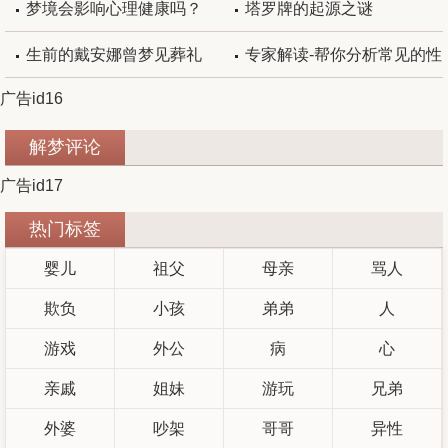
预示？
论心理学的复兴
梦境会影响心理健康吗？
塔罗牌的起源之谜
生前的戴安娜曾梦见葬礼
专家解读-帮你分析常见的性
广告id16
梦（上篇）
解梦评论
广告id17
热门标签
婴儿
祖父
母亲
骂人
欺负
小孩
弟弟
人
游戏
外公
病
心
亲戚
姐妹
游玩
兄弟
外婆
吵架
哥哥
异性