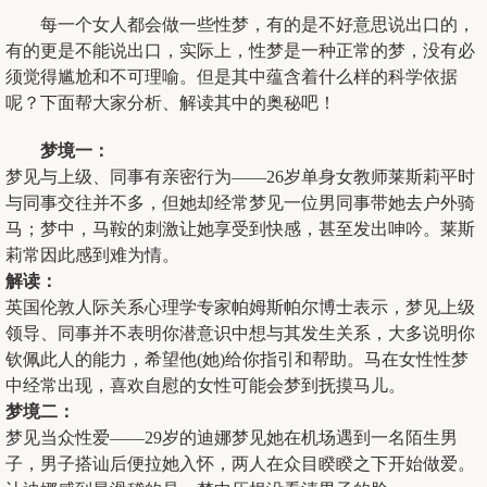
每一个女人都会做一些性梦，有的是不好意思说出口的，
有的更是不能说出口，实际上，性梦是一种正常的梦，没有必
须觉得尴尬和不可理喻。但是其中蕴含着什么样的科学依据
呢？下面帮大家分析、解读其中的奥秘吧！
梦境一：
梦见与上级、同事有亲密行为——26岁单身女教师莱斯莉平时
与同事交往并不多，但她却经常梦见一位男同事带她去户外骑
马；梦中，马鞍的刺激让她享受到快感，甚至发出呻吟。莱斯
莉常因此感到难为情。
解读：
英国伦敦人际关系心理学专家帕姆斯帕尔博士表示，梦见上级
领导、同事并不表明你潜意识中想与其发生关系，大多说明你
钦佩此人的能力，希望他(她)给你指引和帮助。马在女性性梦
中经常出现，喜欢自慰的女性可能会梦到抚摸马儿。
梦境二：
梦见当众性爱——29岁的迪娜梦见她在机场遇到一名陌生男
子，男子搭讪后便拉她入怀，两人在众目睽睽之下开始做爱。