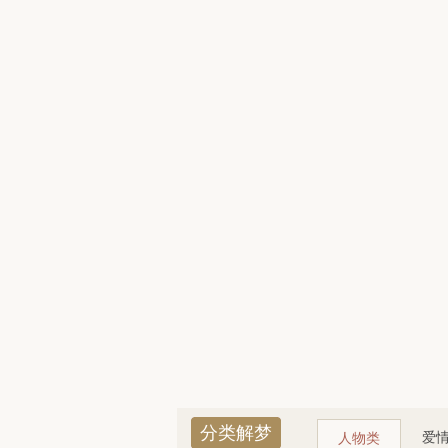
分类解梦
爱
人物类