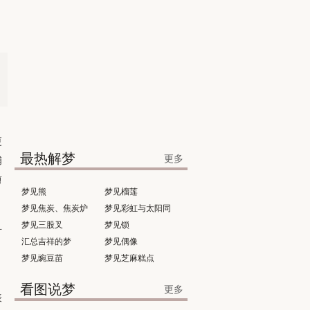
更
最热解梦
更多
捕
剪
梦见熊
梦见榴莲
梦见焦炭、焦炭炉
梦见彩虹与太阳同
且
梦见三股叉
时出现
梦见锁
汇总吉祥的梦
梦见偶像
梦见豌豆苗
梦见芝麻糕点
；
看图说梦
更多
表