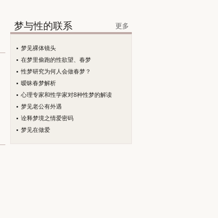
梦与性的联系
更多
梦见裸体镜头
在梦里偷跑的性欲望、春梦
性梦研究为何人会做春梦？
暧昧春梦解析
心理专家和性学家对8种性梦的解读
梦见老公有外遇
诠释梦境之情爱密码
梦见在做爱