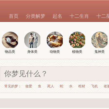
首页
分类解梦
起名
十二生肖
十二
物品类
身体类
动物类
植物类
鬼神类
常见的梦：
做爱
鱼
死人
蛇
水
棺材
飞机
老