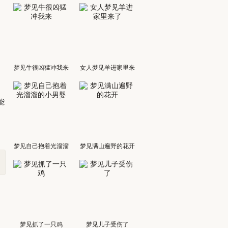
梦见牛很凶猛冲我来
女人梦见羊进家里来
了
能
梦见自己抱着光溜溜
梦见满山遍野的花开
的小男婴
梦见抓了一只鸡
梦见儿子受伤了