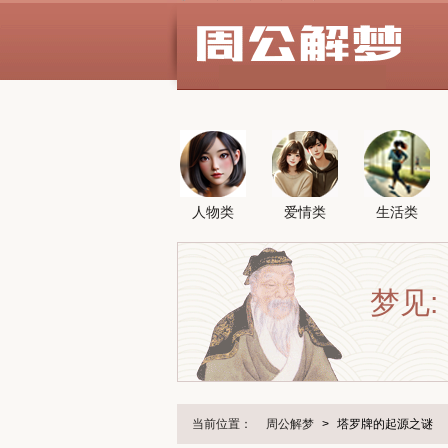
人物类
爱情类
生活类
梦见:
当前位置：
周公解梦
>
塔罗牌的起源之谜